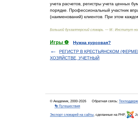
учета
расчетов
,
регистры
учета
ценных
бум
порядке
.
Профессиональный
участник
впр
(
наименований
)
клиентов
.
При
этом
каждо
Большой
бухгалтерский
словарь
. —
М
.
:
Институт
но
Игры ⚽
Нужна курсовая?
РЕГИСТР В КРЕСТЬЯНСКОМ (ФЕРМ
ХОЗЯЙСТВЕ, УЧЕТНЫЙ
© Академик, 2000-2026
Обратная связь:
Техподдерж
👣 Путешествия
Экспорт словарей на сайты
, сделанные на PHP,
Jo