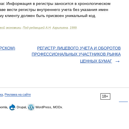
аг
.
Информация
в
регистры
заносится
в
хронологическом
аве
вести
регистры
внутреннего
учета
без
указания
имен
му
клиенту
должен
быть
присвоен
уникальный
код
.
вой
экономики
.
Под
редакцией
А
.
Н
.
Азрилияна
.
1999
.
ЕРСКОМ)
РЕГИСТР ЛИЦЕВОГО УЧЕТА И ОБОРОТОВ
ПРОФЕССИОНАЛЬНЫХ УЧАСТНИКОВ РЫНКА
ЦЕННЫХ БУМАГ
ка
,
Реклама на сайте
18+
omla,
Drupal,
WordPress, MODx.